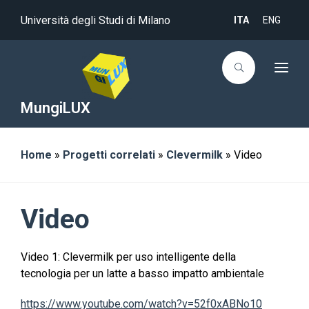
Università degli Studi di Milano
ITA
ENG
T
o
g
g
MungiLUX
l
e
n
a
Home
»
Progetti correlati
»
Clevermilk
»
Video
v
i
g
a
t
i
Video
o
n
Video 1: Clevermilk per uso intelligente della
tecnologia per un latte a basso impatto ambientale
https://www.youtube.com/watch?v=52f0xABNo10